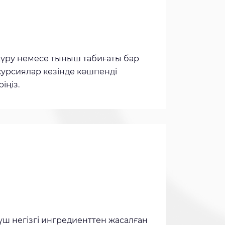
 жүру немесе тыныш табиғаты бар
курсиялар кезінде көшпенді
іңіз.
үш негізгі ингредиенттен жасалған