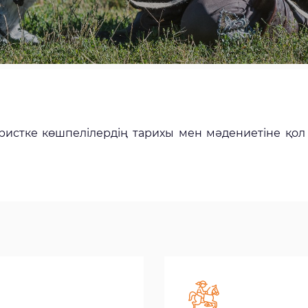
ристке көшпелілердің тарихы мен мәдениетіне қол ж