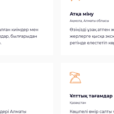
Атқа міну
Ақмола, Алматы облысы
алған киімдер мен
Өзіңізді ұзақ атпен
мдар, былғарыдан
жерлерге қысқа экс
.
ретінде елестетіп көр
Ұлттық тағамдар
Қазақстан
ьдері Алматы
Көшпелі өмір салты 