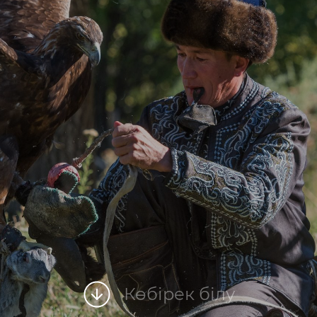
Көбірек білу