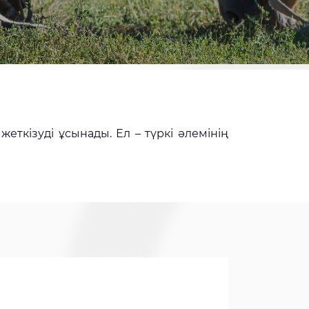
еткізуді ұсынады. Ел – түркі әлемінің