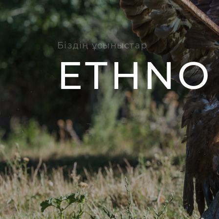
Біздің ұсыныстар
ETHNO