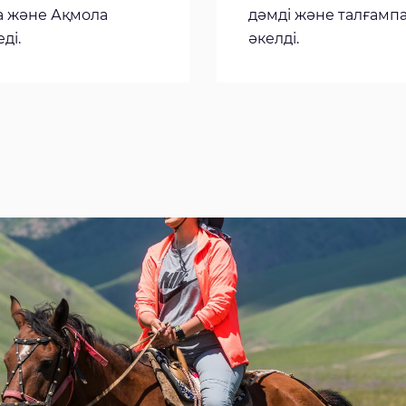
а және Ақмола
дәмді және талғампа
ді.
әкелді.