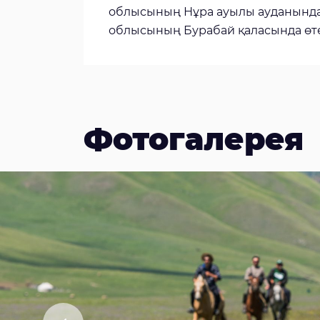
облысының Нұра ауылы ауданынд
облысының Бурабай қаласында өте
Фотогалерея