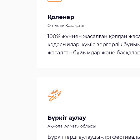
Қолөнер
Оңтүстік Қазақстан
100% жүннен жасалған қолдан жас
кәдесыйлар, күміс зергерлік бұйы
жасалған бұйымдар және басқалар
Бүркіт аулау
Ақмола, Алматы облысы
Бүркіттерді аулаудың ірі фестивал