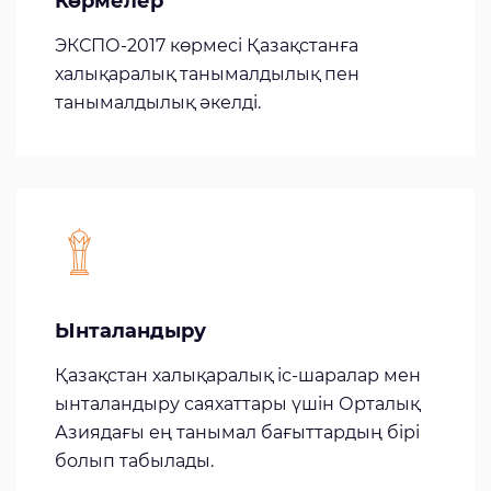
Көрмелер
ЭКСПО-2017 көрмесі Қазақстанға
халықаралық танымалдылық пен
танымалдылық әкелді.
Ынталандыру
Қазақстан халықаралық іс-шаралар мен
ынталандыру саяхаттары үшін Орталық
Азиядағы ең танымал бағыттардың бірі
болып табылады.