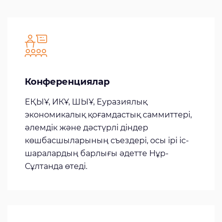
Конференциялар
ЕҚЫҰ, ИКҰ, ШЫҰ, Еуразиялық
экономикалық қоғамдастық саммиттері,
әлемдік және дәстүрлі діндер
көшбасшыларының съездері, осы ірі іс-
шаралардың барлығы әдетте Нұр-
Сұлтанда өтеді.