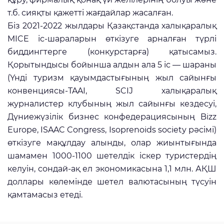
т.б. сияқты қажетті жағдайлар жасалған.
Біз 2021-2022 жылдары Қазақстанда халықаралық
MICE іс-шараларын өткізуге арналған түрлі
биддингтерге (конкурстарға) қатысамыз.
Қорытындысы бойынша алдын ала 5 іс — шараны
(Үнді туризм қауымдастығының жыл сайынғы
конвенциясы-TAAI, SCIJ халықаралық
журналистер клубының жыл сайынғы кездесуі,
Дүниежүзілік бизнес конфедерациясының Bizz
Europe, ISAAC Congress, Isoprenoids society рәсімі)
өткізуге мақұлдау алынды, олар жиынтығында
шамамен 1000-1100 шетелдік іскер туристердің
келуін, сондай-ақ ел экономикасына 1,1 млн. АҚШ
доллары көлемінде шетел валютасының түсуін
қамтамасыз етеді.