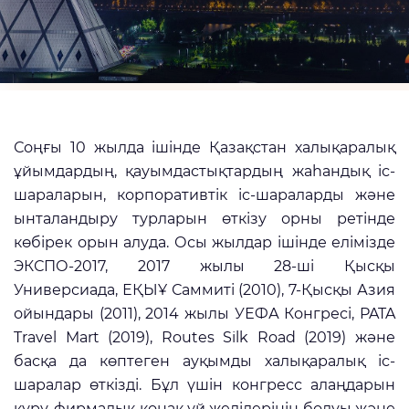
Соңғы 10 жылда ішінде Қазақстан халықаралық
ұйымдардың, қауымдастықтардың жаһандық іс-
шараларын, корпоративтік іс-шараларды және
ынталандыру турларын өткізу орны ретінде
көбірек орын алуда. Осы жылдар ішінде елімізде
ЭКСПО-2017, 2017 жылы 28-ші Қысқы
Универсиада, ЕҚЫҰ Саммиті (2010), 7-Қысқы Азия
ойындары (2011), 2014 жылы УЕФА Конгресі, PATA
Travel Mart (2019), Routes Silk Road (2019) және
басқа да көптеген ауқымды халықаралық іс-
шаралар өткізді. Бұл үшін конгресс алаңдарын
құру, фирмалық қонақ үй желілерінің болуы және