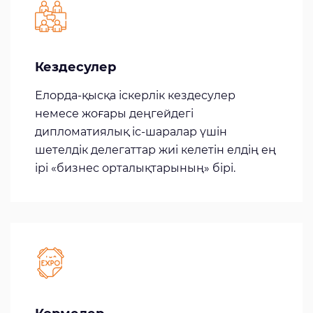
Кездесулер
Елорда-қысқа іскерлік кездесулер
немесе жоғары деңгейдегі
дипломатиялық іс-шаралар үшін
шетелдік делегаттар жиі келетін елдің ең
ірі «бизнес орталықтарының» бірі.