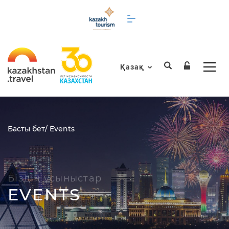
Қазақ
Басты бет
/ Events
Біздің ұсыныстар
EVENTS